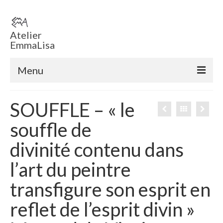
Atelier
EmmaLisa
Menu
Accueil
SOUFFLE – « le
Boutique en ligne
souffle de
Tableaux
divinité contenu dans
Sculptures
l’art du peintre
ECHEC EMMA ‘ T
transfigure son esprit en
Voiles
reflet de l’esprit divin »
Sculptures éclairées