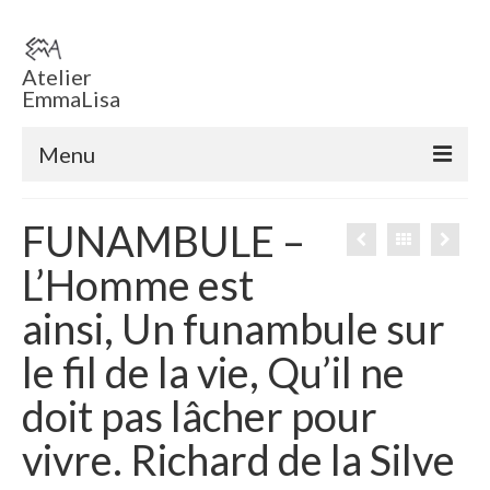
Atelier
EmmaLisa
Menu
Accueil
FUNAMBULE –
Boutique en ligne
L’Homme est
Tableaux
ainsi, Un funambule sur
Sculptures
le fil de la vie, Qu’il ne
ECHEC EMMA ‘ T
doit pas lâcher pour
Voiles
vivre. Richard de la Silve
Sculptures éclairées