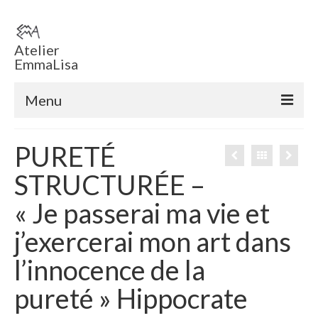
Atelier
EmmaLisa
Menu
Accueil
PURETÉ
Boutique en ligne
STRUCTURÉE –
Tableaux
« Je passerai ma vie et
Sculptures
j’exercerai mon art dans
ECHEC EMMA ‘ T
l’innocence de la
Voiles
pureté » Hippocrate
Sculptures éclairées