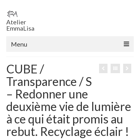
Atelier
EmmaLisa
Menu
Accueil
CUBE /
Boutique en ligne
Transparence / S
Tableaux
– Redonner une
Sculptures
deuxième vie de lumière
ECHEC EMMA ‘ T
à ce qui était promis au
Voiles
rebut. Recyclage éclair !
Sculptures éclairées