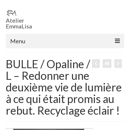
Atelier
EmmaLisa
Menu
Accueil
BULLE / Opaline /
Boutique en ligne
L – Redonner une
Tableaux
deuxième vie de lumière
Sculptures
à ce qui était promis au
ECHEC EMMA ‘ T
rebut. Recyclage éclair !
Voiles
Sculptures éclairées