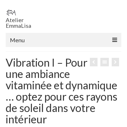
Atelier
EmmaLisa
Menu
Accueil
Vibration I – Pour
Boutique en ligne
une ambiance
Tableaux
vitaminée et dynamique
Sculptures
… optez pour ces rayons
ECHEC EMMA ‘ T
de soleil dans votre
Voiles
intérieur
Sculptures éclairées