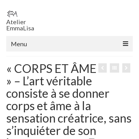
Atelier
EmmaLisa
Menu
Accueil
« CORPS ET ÂME
Boutique en ligne
» – L’art véritable
Tableaux
consiste à se donner
Sculptures
corps et âme à la
ECHEC EMMA ‘ T
sensation créatrice, sans
Voiles
s’inquiéter de son
Sculptures éclairées