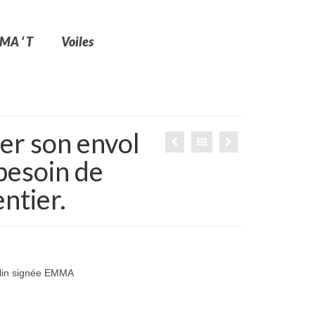
MA ‘ T
Voiles
ter son envol
 besoin de
ntier.
e lin signée EMMA