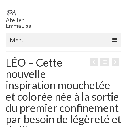
Atelier
EmmaLisa
Menu
Accueil
LÉO – Cette
Boutique en ligne
nouvelle
Tableaux
inspiration mouchetée
Sculptures
et colorée née à la sortie
ECHEC EMMA ‘ T
du premier confinement
Voiles
par besoin de légèreté et
Sculptures éclairées