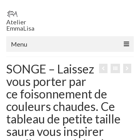
Atelier
EmmaLisa
Menu
Accueil
SONGE – Laissez
Boutique en ligne
vous porter par
Tableaux
ce foisonnement de
Sculptures
couleurs chaudes. Ce
ECHEC EMMA ‘ T
tableau de petite taille
Voiles
saura vous inspirer
Sculptures éclairées